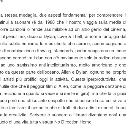
i”.
lla stessa medaglia, due aspetti fondamentali per comprendere il
tinui a suonare (è dal 1988 che il nostro viaggia sulla media di
orre canzoni lo rende assimilabile ad un altro genio del cinema,
 il penultimo, disco di Dylan, Love & Theft, amore e furto, già dal
’ascolto subito richiama le musichette che aprono, accompagnano e
e di combinazione di swing, standards, parlor songs con un tocco
 anche perché tra i due non c’è ovviamente solo la radice ebraica
 ad uno sanissimo anti-intellettualismo, molto americano e che
lto da questa parte dell’oceano. Allen e Dylan, ognuno nel proprio
artisti più prolifici oggi in attività. Questa iperproduttività, che
inutile dire che il peggior film di Allen, come la peggiore canzone di
 relazione a quanto si vede e si sente in giro), ma che fa la gioia
 induce però uno strisciante sospetto che si consolida se poi si va a
 e familiare: il sospetto che si tratti di due artisti disperati la cui
la la creatività. Scrivere e suonare o filmare diventano così una
uoto di una vita tutta vissuta No Direction Home.