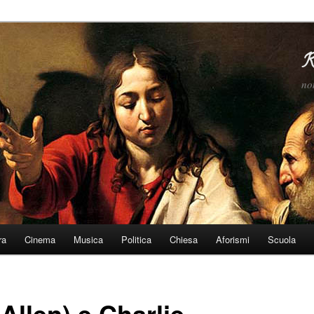
R
no
ra
Cinema
Musica
Politica
Chiesa
Aforismi
Scuola
Allen) e Charlie