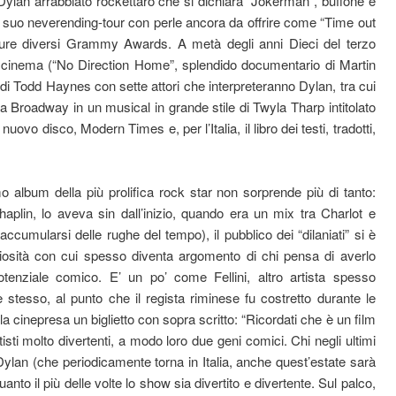
l Dylan arrabbiato rockettaro che si dichiara “Jokerman”, buffone e
al suo neverending-tour con perle ancora da offrire come “Time out
pure diversi Grammy Awards. A metà degli anni Dieci del terzo
 cinema (“No Direction Home”, splendido documentario di Martin
 di Todd Haynes con sette attori che interpreteranno Dylan, tra cui
a Broadway in un musical in grande stile di Twyla Tharp intitolato
nuovo disco, Modern Times e, per l’Italia, il libro dei testi, tradotti,
imo album della più prolifica rock star non sorprende più di tanto:
aplin, lo aveva sin dall’inizio, quando era un mix tra Charlot e
umularsi delle rughe del tempo), il pubblico dei “dilaniati” si è
eriosità con cui spesso diventa argomento di chi pensa di averlo
otenziale comico. E’ un po’ come Fellini, altro artista spesso
 stesso, al punto che il regista riminese fu costretto durante le
a cinepresa un biglietto con sopra scritto: “Ricordati che è un film
sti molto divertenti, a modo loro due geni comici. Chi negli ultimi
 Dylan (che periodicamente torna in Italia, anche quest’estate sarà
to il più delle volte lo show sia divertito e divertente. Sul palco,