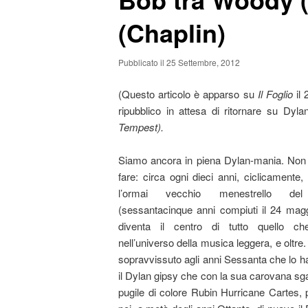
(Chaplin)
principale
secondario
Pubblicato il 25 Settembre, 2012
(Questo articolo è apparso su
Il Foglio
il 
ripubblico in attesa di ritornare su Dyla
Tempest).
Siamo ancora in piena Dylan-mania. Non 
fare: circa ogni dieci anni, ciclicamente, 
l’ormai vecchio menestrello del
(sessantacinque anni compiuti il 24 mag
diventa il centro di tutto quello c
nell’universo della musica leggera, e oltr
sopravvissuto agli anni Sessanta che lo 
il Dylan gipsy che con la sua carovana sgan
pugile di colore Rubin Hurricane Cartes, po