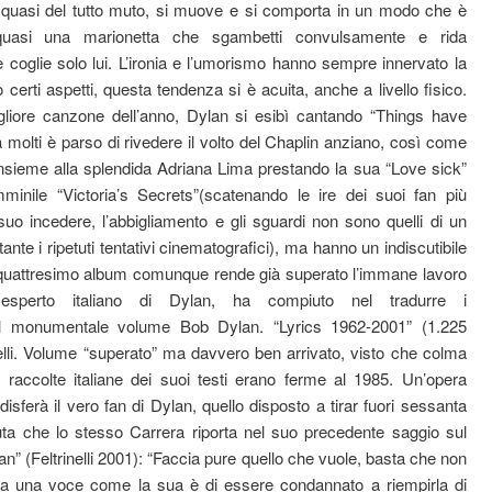
e quasi del tutto muto, si muove e si comporta in un modo che è
 quasi una marionetta che sgambetti convulsamente e rida
coglie solo lui. L’ironia e l’umorismo hanno sempre innervato la
 certi aspetti, questa tendenza si è acuita, anche a livello fisico.
liore canzone dell’anno, Dylan si esibì cantando “Things have
a molti è parso di rivedere il volto del Chaplin anziano, così come
 insieme alla splendida Adriana Lima prestando la sua “Love sick”
emminile “Victoria’s Secrets”(scatenando le ire dei suoi fan più
il suo incedere, l’abbigliamento e gli sguardi non sono quelli di un
te i ripetuti tentativi cinematografici), ma hanno un indiscutibile
aquattresimo album comunque rende già superato l’immane lavoro
sperto italiano di Dylan, ha compiuto nel tradurre i
 nel monumentale volume Bob Dylan. “Lyrics 1962-2001” (1.225
nelli. Volume “superato” ma davvero ben arrivato, visto che colma
i raccolte italiane dei suoi testi erano ferme al 1985. Un’opera
sferà il vero fan di Dylan, quello disposto a tirar fuori sessanta
tuta che lo stesso Carrera riporta nel suo precedente saggio sul
” (Feltrinelli 2001): “Faccia pure quello che vuole, basta che non
 ha una voce come la sua è di essere condannato a riempirla di