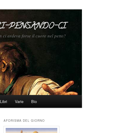
I-PENSANDO-CI
n ci ardeva forse il cuore nel petto?
Libri
Varie
Bio
AFORISMA DEL GIORNO