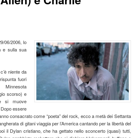
29/06/2006, lo
n e sulla sua
c’è niente da
rispunta fuori
 Minnesota
gio scorso) e
he si muove
e. Dopo essere
hanno consacrato come “poeta” del rock, ecco a metà dei Settanta
gherata di gitani viaggia per l’America cantando per la libertà del
i il Dylan cristiano, che ha gettato nello sconcerto (quasi) tutti,