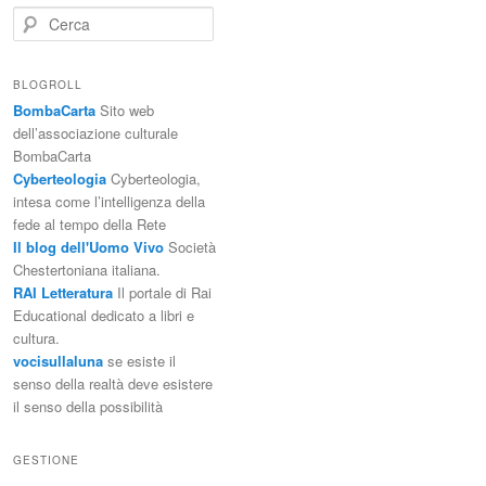
C
e
r
c
BLOGROLL
a
BombaCarta
Sito web
dell’associazione culturale
BombaCarta
Cyberteologia
Cyberteologia,
intesa come l’intelligenza della
fede al tempo della Rete
Il blog dell'Uomo Vivo
Società
Chestertoniana italiana.
RAI Letteratura
Il portale di Rai
Educational dedicato a libri e
cultura.
vocisullaluna
se esiste il
senso della realtà deve esistere
il senso della possibilità
GESTIONE