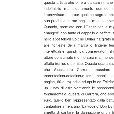
questo artista che oltre a cantare riman
indefinibile ma sicuramente comico,
improvvisamente per qualche segreto che 
sua produzione, ma negli ultimi anni, sotto
Quando, premiato con l’Oscar per la mig
changed” con tanto di cappello e baffetti, 
nello spot televisivo che Dylan ha girato
alle richieste della marca di lingerie f
intellettuali e, quindi, più conservatori): 
attore consumato (non lo sarà mai, nonostan
effetto ironico e comico. Questo quarant
che Alessandro Carrera, massimo e
trecentocinquantacinque testi raccolti
pagine, 60 euro) edito ad aprile da Feltri
un vuoto di oltre vent’anni: le precedent
fondamentale, questa di Carrera, che soddi
euro, quello ben rappresentato dalla bat
cantautore americano “La voce di Bob Dylan
smetta di cantare, la dannazione di chi