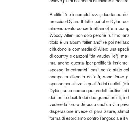
chiave più di noi che ci ostiniamo a decifrarl
Prolificità e incompletezza; due facce de
mosaico-Dylan. Il fatto poi che Dylan con
almeno cento concerti all’anno) e a comp
Woody Allen, non solo perché l’ultimo, anzi
titolo è un album “alleniano” (e poi nell
chiudono le commedie di Allen: una speci
di country e canzoni “da vaudeville”), ma
ma anche questa iper-prolificità insieme
spesso, in entrambi i casi, non è stato co
campo, a dispetto dell’età, sono forse gli 
spesso penalizza la qualità dei risultati (è 
Dylan, sono comunque prodotti bellissimi in
dei fan irriducibili dei due grandi artisti,
vedere la loro a dir poco caotica vita privata
disperazione invece di paralizzare, stimo
forma di esorcismo contro l’angoscia e il v