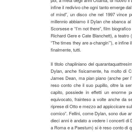
poi, a metà degli anni Ottanta, di nuovo i
infine il redivivo che ogni tanto emerge d
of mind”, un disco che nel 1997 vince 
millennio abbiamo il Dylan che sbanca al
Scorsese e “I’m not there”, film biografico
Richard Gere e Cate Blanchett), a teatro (
“The times they are a-changin’”), e infine il 
finalmente, tutti.
Il titolo chapliniano del quarantaquattres
Dylan, anche fisicamente, ha molto di Ch
James Dean, ma pian piano (anche per l’acc
reso conto che il suo pupillo, oltre la s
capito, possiede in effetti un enorme p
equivocato, frainteso a volte anche da se
riprese di Otto e mezzo ad appiccicare sull
comico”. Fellini, come Dylan, sono due arti
dieci anni è andato a vedere i concerti di
a Roma e a Paestum) si è reso conto di quan