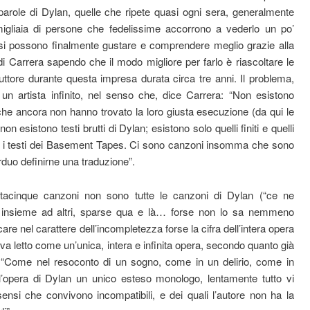
 parole di Dylan, quelle che ripete quasi ogni sera, generalmente
igliaia di persone che fedelissime accorrono a vederlo un po’
 si possono finalmente gustare e comprendere meglio grazie alla
di Carrera sapendo che il modo migliore per farlo è riascoltare le
uttore durante questa impresa durata circa tre anni. Il problema,
n artista infinito, nel senso che, dice Carrera: “Non esistono
he ancora non hanno trovato la loro giusta esecuzione (da qui le
on esistono testi brutti di Dylan; esistono solo quelli finiti e quelli
ono i testi dei Basement Tapes. Ci sono canzoni insomma che sono
arduo definirne una traduzione”.
ntacinque canzoni non sono tutte le canzoni di Dylan (“ce ne
te insieme ad altri, sparse qua e là… forse non lo sa nemmeno
care nel carattere dell’incompletezza forse la cifra dell’intera opera
a letto come un’unica, intera e infinita opera, secondo quanto già
: “Come nel resoconto di un sogno, come in un delirio, come in
’opera di Dylan un unico esteso monologo, lentamente tutto vi
si che convivono incompatibili, e dei quali l’autore non ha la