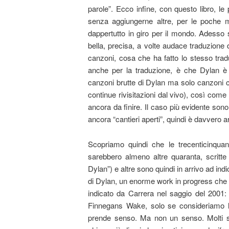
parole”. Ecco infine, con questo libro, le
senza aggiungerne altre, per le poche m
dappertutto in giro per il mondo. Adesso
bella, precisa, a volte audace traduzione 
canzoni, cosa che ha fatto lo stesso trad
anche per la traduzione, è che Dylan è u
canzoni brutte di Dylan ma solo canzoni c
continue rivisitazioni dal vivo), così come n
ancora da finire. Il caso più evidente s
ancora “cantieri aperti”, quindi è davvero 
Scopriamo quindi che le trecenticinqua
sarebbero almeno altre quaranta, scrit
Dylan”) e altre sono quindi in arrivo ad indi
di Dylan, un enorme work in progress che v
indicato da Carrera nel saggio del 2001
Finnegans Wake, solo se consideriamo l
prende senso. Ma non un senso. Molti sen