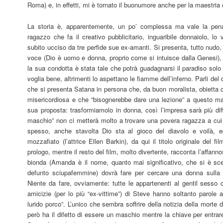
Roma) e, in effetti, mi è tornato il buonumore anche per la maestri
La storia è, apparentemente, un po’ complessa ma vale la pen
ragazzo che fa il creativo pubblicitario, inguaribile donnaiolo, lo
subito ucciso da tre perfide sue ex-amanti. Si presenta, tutto nudo, 
voce (Dio è uomo e donna, proprio come si intuisce dalla Genesi), l
la sua condotta è stata tale che potrà guadagnarsi il paradiso solo
voglia bene, altrimenti lo aspettano le fiamme dell’inferno. Parli de
che si presenta Satana in persona che, da buon moralista, obietta 
misericordiosa e che “bisognerebbe dare una lezione” a questo ma
sua proposta: trasformiamolo in donna, così l’impresa sarà più diff
maschio” non ci metterà molto a trovare una povera ragazza a cui
spesso, anche stavolta Dio sta al gioco del diavolo e voilà, 
mozzafiato (l’attrice Ellen Barkin), da qui il titolo originale del fi
prologo, mentre il resto del film, molto divertente, racconta l’affann
bionda (Amanda è il nome, quanto mai significativo, che si è scel
defunto sciupafemmine) dovrà fare per cercare una donna sulla t
Niente da fare, ovviamente: tutte le appartenenti al gentil sesso
amicizie (per lo più “ex-vittime”) di Steve hanno soltanto parole a
lurido porco”. L’unico che sembra soffrire della notizia della morte 
però ha il difetto di essere un maschio mentre la chiave per entrare