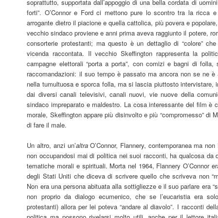
soprattutto, supportata dall’appoggio di una bella cordata di uomini 
forti”. O’Connor e Ford ci mettono pure lo scontro tra la ricca 
arrogante dietro il piacione e quella cattolica, più povera e popolare, 
vecchio sindaco proviene e anni prima aveva raggiunto il potere, ro
consorterie protestanti; ma questo è un dettaglio di “colore” ch
vicenda raccontata. Il vecchio Skeffington rappresenta la politi
campagne elettorali “porta a porta”, con comizi e bagni di folla, 
raccomandazioni: il suo tempo è passato ma ancora non se ne è a
nella tumultuosa e sporca folla, ma si lascia piuttosto intervistare, 
dai diversi canali televisivi, canali nuovi, vie nuove della comu
sindaco impreparato e maldestro. La cosa interessante del film è ch
morale, Skeffington appare più disinvolto e più “compromesso” di
di fare il male.
Un altro, anzi un’
altra
O’Connor, Flannery, contemporanea ma non 
non occupandosi mai di politica nei suoi racconti, ha qualcosa da d
tematiche morali e spirituali. Morta nel 1964, Flannery O’Connor e
degli Stati Uniti che diceva di scrivere quello che scriveva non “m
Non era una persona abituata alla sottigliezze e il suo parlare era “s
non proprio da dialogo ecumenico, che se l’eucaristia era so
protestanti) allora per lei poteva “andare al diavolo”. I racconti de
politica ma possono rivelarsi molto utili, anche per il lettore ita