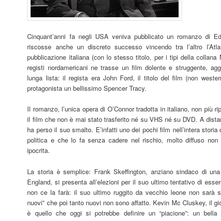
Cinquant’anni fa negli USA veniva pubblicato un romanzo di 
riscosse anche un discreto successo vincendo tra l’altro l’Atla
pubblicazione italiana (con lo stesso titolo, per i tipi della colla
registi nordamericani ne trasse un film dolente e struggente, ag
lunga lista: il regista era John Ford, il titolo del film (non wes
protagonista un bellissimo Spencer Tracy.
Il romanzo, l’unica opera di O’Connor tradotta in italiano, non più r
il film che non è mai stato trasferito né su VHS né su DVD. A dista
ha perso il suo smalto. E’infatti uno dei pochi film nell’intera stori
politica e che lo fa senza cadere nel rischio, molto diffuso non
ipocrita.
La storia è semplice: Frank Skeffington, anziano sindaco di una 
England, si presenta all’elezioni per il suo ultimo tentativo di es
non ce la farà: il suo ultimo ruggito da vecchio leone non sarà su
nuovi” che poi tanto nuovi non sono affatto. Kevin Mc Cluskey, il g
è quello che oggi si potrebbe definire un “piacione”: un bella