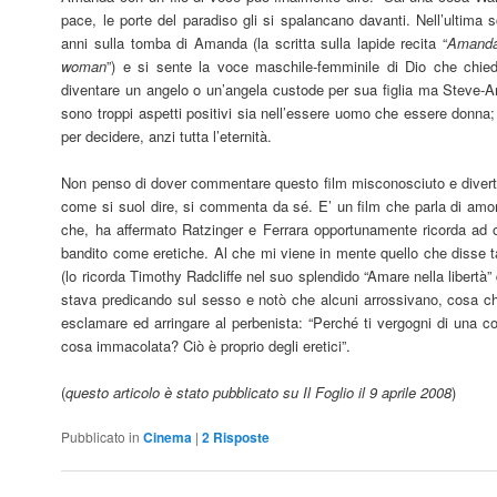
pace, le porte del paradiso gli si spalancano davanti. Nell’ultima
anni sulla tomba di Amanda (la scritta sulla lapide recita “
Amand
woman
”) e si sente la voce maschile-femminile di Dio che ch
diventare un angelo o un’angela custode per sua figlia ma Steve-
sono troppi aspetti positivi sia nell’essere uomo che essere donna;
per decidere, anzi tutta l’eternità.
Non penso di dover commentare questo film misconosciuto e divert
come si suol dire, si commenta da sé. E’ un film che parla di am
che, ha affermato Ratzinger e Ferrara opportunamente ricorda ad o
bandito come eretiche. Al che mi viene in mente quello che disse 
(lo ricorda Timothy Radcliffe nel suo splendido “Amare nella libertà” 
stava predicando sul sesso e notò che alcuni arrossivano, cosa ch
esclamare ed arringare al perbenista: “Perché ti vergogni di una c
cosa immacolata? Ciò è proprio degli eretici”.
(
questo articolo è stato pubblicato su Il Foglio il 9 aprile 2008
)
Pubblicato in
Cinema
|
2
Risposte