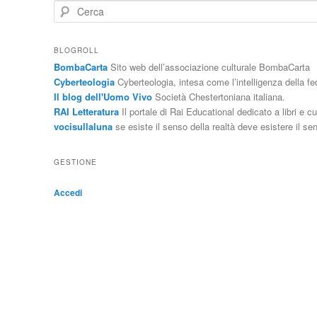
C
e
r
c
BLOGROLL
a
BombaCarta
Sito web dell’associazione culturale BombaCarta
Cyberteologia
Cyberteologia, intesa come l’intelligenza della f
Il blog dell'Uomo Vivo
Società Chestertoniana italiana.
RAI Letteratura
Il portale di Rai Educational dedicato a libri e cu
vocisullaluna
se esiste il senso della realtà deve esistere il sen
GESTIONE
Accedi