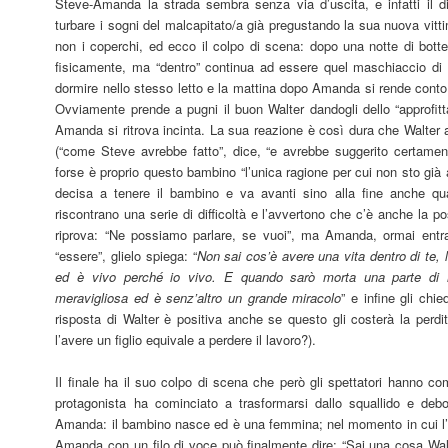
Steve-Amanda la strada sembra senza via d’uscita, e infatti il di
turbare i sogni del malcapitato/a già pregustando la sua nuova vittim
non i coperchi, ed ecco il colpo di scena: dopo una notte di bot
fisicamente, ma “dentro” continua ad essere quel maschiaccio di
dormire nello stesso letto e la mattina dopo Amanda si rende conto
Ovviamente prende a pugni il buon Walter dandogli dello “approfitt
Amanda si ritrova incinta. La sua reazione è così dura che Walter a
(“come Steve avrebbe fatto”, dice, “e avrebbe suggerito certament
forse è proprio questo bambino “l’unica ragione per cui non sto già
decisa a tenere il bambino e va avanti sino alla fine anche qu
riscontrano una serie di difficoltà e l’avvertono che c’è anche la poss
riprova: “Ne possiamo parlare, se vuoi”, ma Amanda, ormai entr
“essere”, glielo spiega: “
Non sai cos’è avere una vita dentro di te,
ed è vivo perché io vivo. E quando sarò morta una parte di
meravigliosa ed è senz’altro un grande miracolo
” e infine gli chi
risposta di Walter è positiva anche se questo gli costerà la perdi
l’avere un figlio equivale a perdere il lavoro?).
Il finale ha il suo colpo di scena che però gli spettatori hanno co
protagonista ha cominciato a trasformarsi dallo squallido e debo
Amanda: il bambino nasce ed è una femmina; nel momento in cui l’o
Amanda con un filo di voce può finalmente dire: “Sai una cosa Wal