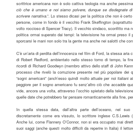
scrittrice americana non è solo cattiva teologia ma anche pessima l
ciò che è umano e noi siamo polvere, dunque se disdegnate di i
scrivere narrativa
.”. Lo stesso dicasi per la politica che non è certo
persone, come in fondo è il vecchio Frank Skeffington (soprattutto 
volto roccioso di Spencer Tracy). Il vecchio sindaco, sconfitto ma
politica ormai superato dai tempi: la televisione ha ormai preso il
sporcarsi le mani non solo tra la gente ma anche nei salotti che con
C’è un’aria di perdita dell’innocenza nel film di Ford, la stessa aria 
di Robert Redford, ambientato nello stesso torno di tempo, la fine
ricordi di Richard Goodwyn (membro attivo dello staff di John Kenne
processo che rivelò la corruzione presente nel più popolare dei qui
“sogni americani” (anch’esso quindi molto attuale per noi italiani ai
peggiore per il sogno americano fu senz’altro ciò che accadde qu
vide, ancora una volta, attraverso l’occhio spietato della televisio
quelle date che potrebbero far pensare romanticamente alla fine, per 
In quella stessa data, dall’altra parte dell’oceano, nel su
discretamente come era vissuto, lo scrittore inglese C.S.Lewis (
Anche lui, come Flannery O’Connor, non si era occupato mai dirett
suoi saggi (anche questi molto difficili da reperire in Italia) il lett