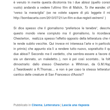
è venuto in mente questa dicotomia tra i due abissi (quello consis
vuoto) andando a vedere l’ultimo film di Malick,
To the wander,
ch
“verso la meraviglia” (se ne volete sapere di più leggete il 
http://bombacarta.com/2013/07/21/un-film-e-due-registi-estremi/ )
Si dice spesso che il giornalismo “preferisce le tenebre”, descr
questo mondo viene compiuto ma il giornalismo, lo ricordava 
Chesterton, realizza spesso l’effetto opposto della letteratura che
le rende subito vecchie. Qui invece mi interessa l’arte e in particola
in primis) che appunto sta lì a rendere tutto nuovo, soprattutto il 
due abissi? Secondo me il verdetto, che sembra essere a favore del
sia un dannato, un maledetto..), non è poi così scontato.. la folt
dimostrarlo: dallo stesso Chesterton a Whitman, da G.M.Ho
J.Twardowski a R.Thomas… e non è per caso la stessa letteratura i
cantico delle creature di San Francesco d’Assisi?
Pubblicato in
Cinema
,
Letteratura
|
Lascia una risposta