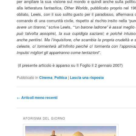
per ampliare la sua visione sul mondo e quindi anche sulla politica
alla letteratura fantastica,
Other Worlds
, pubblicato proprio nel 1
obliato, Lewis, con il suo solito gusto per il paradosso, affermava d
comando di una comunità civile, rispetto al rischio insito nella “pu
avere un tiranno,”
scrive Lewis, “
“un barone ladrone” è assai meglio d
può talvolta assopirsi, la sua cupidigia saziarsi; e poiché intui
anche pentirsi. Ma l’inquisitore, che scambia la propria crudeltà e 
celeste, ci tormenterà all’infinito perché ci tormenta con l’approv
impulsi migliori gli appariranno come tentazioni
”.
(il presente articolo è apparso su Il Foglio il 2 gennaio 2007)
Pubblicato in
Cinema
,
Politica
|
Lascia una risposta
Navigazione
←
Articoli meno recenti
articolo
AFORISMA DEL GIORNO