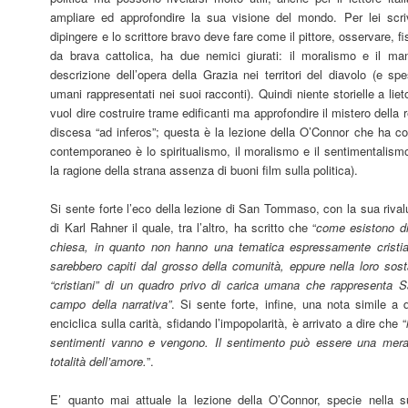
ampliare ed approfondire la sua visione del mondo. Per lei scriv
dipingere e lo scrittore bravo deve fare come il pittore, osservare, f
da brava cattolica, ha due nemici giurati: il moralismo e il ma
descrizione dell’opera della Grazia nei territori del diavolo (e sp
umani rappresentati nei suoi racconti). Quindi niente storielle a lieto
vuol dire costruire trame edificanti ma approfondire il mistero della r
discesa “ad inferos”; questa è la lezione della O’Connor che ha c
contemporaneo è lo spiritualismo, il moralismo e il sentimentalismo
la ragione della strana assenza di buoni film sulla politica).
Si sente forte l’eco della lezione di San Tommaso, con la sua rival
di Karl Rahner il quale, tra l’altro, ha scritto che “
come esistono di
chiesa, in quanto non hanno una tematica espressamente cristi
sarebbero capiti dal grosso della comunità, eppure nella loro so
“cristiani” di un quadro privo di carica umana che rappresenta
campo della narrativa”
. Si sente forte, infine, una nota simile a
enciclica sulla carità, sfidando l’impopolarità, è arrivato a dire che “
sentimenti vanno e vengono. Il sentimento può essere una meravig
totalità dell’amore.
”.
E’ quanto mai attuale la lezione della O’Connor, specie nella 