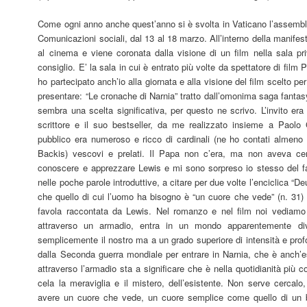
Come ogni anno anche quest’anno si è svolta in Vaticano l’assemblea
Comunicazioni sociali, dal 13 al 18 marzo. All’interno della manife
al cinema e viene coronata dalla visione di un film nella sala p
consiglio. E’ la sala in cui è entrato più volte da spettatore di fil
ho partecipato anch’io alla giornata e alla visione del film scelto p
presentare: “Le cronache di Narnia” tratto dall’omonima saga fantasy
sembra una scelta significativa, per questo ne scrivo. L’invito era
scrittore e il suo bestseller, da me realizzato insieme a Paolo 
pubblico era numeroso e ricco di cardinali (ne ho contati almeno
Backis) vescovi e prelati. Il Papa non c’era, ma non aveva cer
conoscere e apprezzare Lewis e mi sono sorpreso io stesso del fat
nelle poche parole introduttive, a citare per due volte l’enciclica “
che quello di cui l’uomo ha bisogno è “un cuore che vede” (n. 31) c
favola raccontata da Lewis. Nel romanzo e nel film noi vediamo
attraverso un armadio, entra in un mondo apparentemente d
semplicemente il nostro ma a un grado superiore di intensità e profon
dalla Seconda guerra mondiale per entrare in Narnia, che è anch’
attraverso l’armadio sta a significare che è nella quotidianità più
cela la meraviglia e il mistero, dell’esistente. Non serve cercal
avere un cuore che vede, un cuore semplice come quello di un 