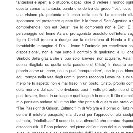
fantasiosi e aperti allo stupore, capaci cioè di vedere il mondo ogn
questo senso la fantasia, parola che deriva dal greco “fos”, luce
una visione più profonda e intensa della realtà. La seconda cit
spontanea nel presentare questo film è la frase di Sant’Agostino a 
comprehendis, non est Deus”, “se lo comprendi non è Dio”. E’ l
personaggio del leone Aslan, protagonista assoluto dell’intera sa
figura Christi (muore e risorge per la redenzione di Narnia e 
formidabile immagine di Dio. Il leone è l’animale per eccellenza 
disposizione”, non è mai sotto il controllo di qualcuno; è lui c
Simbolo della grazia che si può solo ricevere, non acquisire, Aslan 
scena ritagliata su quella della passione di Cristo) in riscatto 
proprio come un leone, non lo puoi “comprendere”, non lo puoi bloc
egli irrompe nella vita degli uomini (come racconta Lewis nei suoi t
meno te lo aspetti; non è mai fisso in un posto. Cristo, proprio co
della morte e del sacrificio rivelando così il volto più autentico di D
puoi trovare, fisso, in un luogo e quel luogo è la croce, lì Dio è croc
mio pensiero andava all’ultimo film che prima di questo era stato vi
“The Passion” di Gibson. L’ultimo film di Wojtyla e il primo di Ratzin
centro il mistero pasquale) ma diversi per l’approccio: più scolpi
raffinato, “intellettuale” il secondo, una diversità che sembra rispe
discontinuità. Il Papa polacco, nel pieno dell’autunno del suo pontif
quasi si specchiava nello “spettacolo” dell’Uomo dei dolori in tut