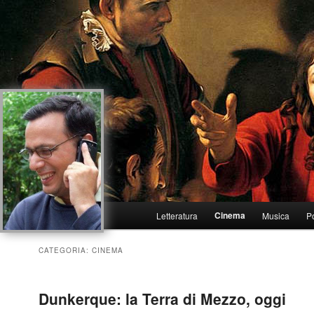
Menu
Cinema
Letteratura
Musica
Po
Vai
Vai
principale
al
al
CATEGORIA:
CINEMA
contenuto
contenuto
Dunkerque: la Terra di Mezzo, oggi
principale
secondario