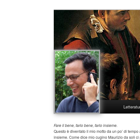
Menu
Letteratu
Vai
Vai
principale
al
al
Fare il bene, farlo bene, farlo insieme.
Questo è diventato il mio motto da un po’ di tempo 
insieme. Come dice mio cugino Maurizio da soli ci 
contenuto
contenuto