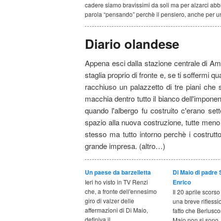
cadere siamo bravissimi da soli ma per alzarci abb
parola “pensando” perchè il pensiero, anche per u
principale
secondario
Diario olandese
Appena esci dalla stazione centrale di Ams
staglia proprio di fronte e, se ti soffermi 
racchiuso un palazzetto di tre piani che s
macchia dentro tutto il bianco dell'imponent
quando l'albergo fu costruito c'erano set
spazio alla nuova costruzione, tutte meno un
stesso ma tutto intorno perchè i costrutt
grande impresa. (altro…)
Un paese da barzelletta
Di Maio di padre S
Ieri ho visto in TV Renzi
Enrico
che, a fronte dell'ennesimo
Il 20 aprile scorso
giro di valzer delle
una breve riflessi
affermazioni di Di Maio,
fatto che Berlusco
definiva il
Maio non si sono 