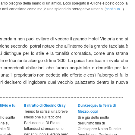
iamo bisogno della mano di un amico. Ecco spiegato il -CI che è posto dopo la
n anti-cartesiano come me, è una splendida prerogativa umana. (
continua...
)
terdam non puoi evitare di vedere il grande Hotel Victoria che si
qualche secondo, potrai notare che all'interno della grande facciata è
i distingue per lo stile e la tonalità cromatica, come una strana
e e trionfante albergo di fine '800. La guida turistica mi rivela che
te precedenti abitazioni che furono acquistate e demolite per far
a: il proprietario non cedette alle offerte e così l'albergo ci fu lo
ori decisero di inglobare quel vecchio palazzetto dentro la nuova
ilvio e fu
Il ritratto di Giggino Gray
Dunkerque: la Terra di
Tempo fa scrissi una breve
Mezzo, oggi
riflessione sul fatto che
 ho scritto
Si è già detto molto
Berlusconi e Di Pietro
one sul
dell'ultimo film di
lottandosi strenuamente
ni e Di
Christopher Nolan Dunkirk
per anni, non si erano però
mai visti
(perchè non Dunkerque