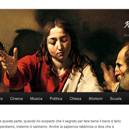
R
no
ra
Cinema
Musica
Politica
Chiesa
Aforismi
Scuola
a questa parte, quando ho scoperto che il segreto per fare bene il bene è farlo
perdiamo, insieme ci salviamo. Anche la sapienza rabbinica ci dice che a