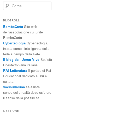
C
e
r
c
BLOGROLL
a
BombaCarta
Sito web
dell’associazione culturale
BombaCarta
Cyberteologia
Cyberteologia,
intesa come l’intelligenza della
fede al tempo della Rete
Il blog dell'Uomo Vivo
Società
Chestertoniana italiana.
RAI Letteratura
Il portale di Rai
Educational dedicato a libri e
cultura.
vocisullaluna
se esiste il
senso della realtà deve esistere
il senso della possibilità
GESTIONE