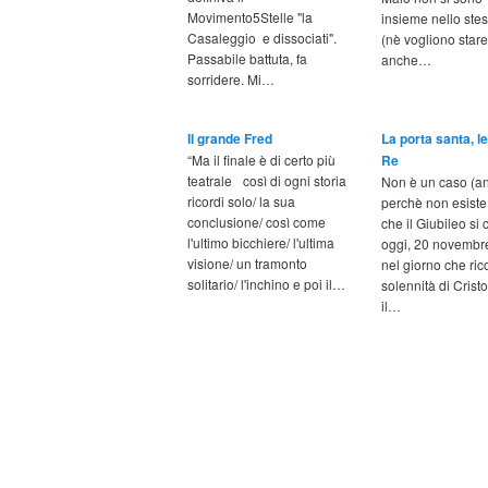
Movimento5Stelle "la
insieme nello ste
Casaleggio e dissociati".
(nè vogliono stare
Passabile battuta, fa
anche…
sorridere. Mi…
Il grande Fred
La porta santa, le
“Ma il finale è di certo più
Re
teatrale così di ogni storia
Non è un caso (a
ricordi solo/ la sua
perchè non esiste 
conclusione/ così come
che il Giubileo si
l'ultimo bicchiere/ l'ultima
oggi, 20 novembr
visione/ un tramonto
nel giorno che ric
solitario/ l'inchino e poi il…
solennità di Crist
il…