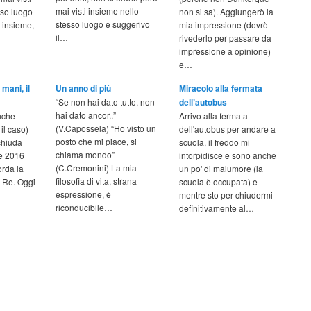
mai visti insieme nello
sso luogo
non si sa). Aggiungerò la
stesso luogo e suggerivo
 insieme,
mia impressione (dovrò
il…
rivederlo per passare da
impressione a opinione)
e…
 mani, il
Un anno di più
Miracolo alla fermata
“Se non hai dato tutto, non
dell’autobus
hai dato ancor..”
nche
Arrivo alla fermata
(V.Capossela) “Ho visto un
il caso)
dell'autobus per andare a
posto che mi piace, si
 chiuda
scuola, il freddo mi
chiama mondo”
e 2016
intorpidisce e sono anche
(C.Cremonini) La mia
orda la
un po' di malumore (la
filosofia di vita, strana
o Re. Oggi
scuola è occupata) e
espressione, è
mentre sto per chiudermi
riconducibile…
definitivamente al…