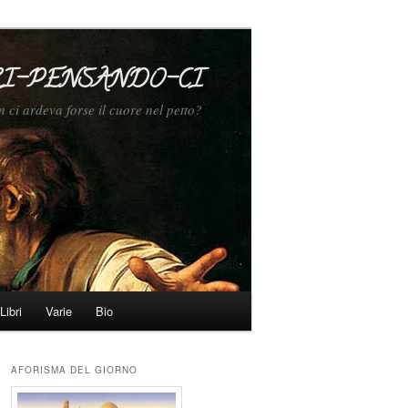
I-PENSANDO-CI
n ci ardeva forse il cuore nel petto?
Libri
Varie
Bio
AFORISMA DEL GIORNO