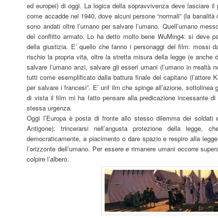
ed europei) di oggi. La logica della sopravvivenza deve lasciare il p
come accadde nel 1940, dove alcuni persone “normali” (la banalità del
sono andati oltre l’umano per salvare l’umano. Quell’umano messo 
del conflitto armato. Lo ha detto molto bene WuMing4: si deve pass
della giustizia. E’ quello che fanno i personaggi del film: mossi 
rischio la propria vita, oltre la stretta misura della legge (e anche d
salvare l’umano anzi, salvare gli esseri umani (l’umano in rrealtà no
tutti come esemplificato dalla battura finale del capitano (l’attor
per salvare i francesi”. E’ unf ilm che spinge all’azione, sottolin
di vista il film mi ha fatto pensare alla predicazione incessante d
stessa urgenza.
Oggi l’Europa è posta di fronte allo stesso dilemma dei soldati e 
Antigone): trincerarsi nell’angusta protezione della legge, 
democraticamente, a piacimento o dare spazio e respiro alla legge
l’orizzonte dell’umano. Per essere e rimanere umani occorre supera
colpire l’albero.