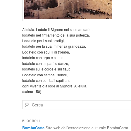
Alleluia. Lodate il Signore nel suo santuario,
lodatelo nel firmamento della sua potenza.
Lodatelo per i suoi prodigi,
lodatelo per la sua immensa grandezza.
Lodatelo con squilli di tromba,
lodatelo con arpa e cetra;
lodatelo con timpani e danze,
lodatelo sulle corde e sui flauti.
Lodatelo con cembali sonori,
lodatelo con cembali squillanti;
ogni vivente dia lode al Signore. Alleluia.
(salmo 150)
C
e
r
c
BLOGROLL
a
BombaCarta
Sito web dell’associazione culturale BombaCarta