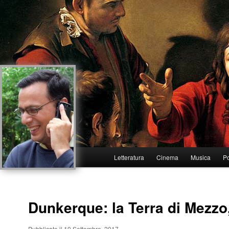
Menu
Letteratura
Cinema
Musica
Po
Vai
Vai
principale
al
al
Dunkerque: la Terra di Mezzo
contenuto
contenuto
principale
secondario
Pubblicato il 10 Settembre, 2017