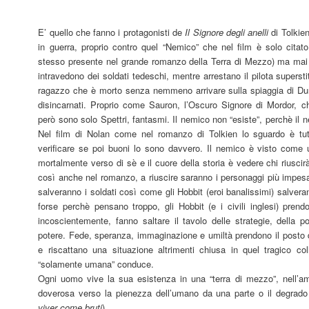
E’ quello che fanno i protagonisti de
Il Signore degli anelli
di Tolkie
in guerra, proprio contro quel “Nemico” che nel film è solo cita
stesso presente nel grande romanzo della Terra di Mezzo) ma mai vi
intravedono dei soldati tedeschi, mentre arrestano il pilota superstite
ragazzo che è morto senza nemmeno arrivare sulla spiaggia di Dun
disincarnati. Proprio come Sauron, l’Oscuro Signore di Mordor, c
però sono solo Spettri, fantasmi. Il nemico non “esiste”, perchè il n
Nel film di Nolan come nel romanzo di Tolkien lo sguardo è tutto
verificare se poi buoni lo sono davvero. Il nemico è visto come u
mortalmente verso di sè e il cuore della storia è vedere chi riusci
così anche nel romanzo, a riuscire saranno i personaggi più impesab
salveranno i soldati così come gli Hobbit (eroi banalissimi) salver
forse perchè pensano troppo, gli Hobbit (e i civili inglesi) pre
incoscientemente, fanno saltare il tavolo delle strategie, della 
potere. Fede, speranza, immaginazione e umiltà prendono il posto 
e riscattano una situazione altrimenti chiusa in quel tragico col
“solamente umana” conduce.
Ogni uomo vive la sua esistenza in una “terra di mezzo”, nell’am
doverosa verso la pienezza dell’umano da una parte o il degrado v
viver come bruti
).