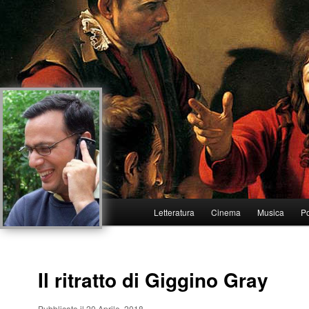
Menu
Letteratura
Cinema
Musica
Po
Vai
Vai
principale
al
al
Il ritratto di Giggino Gray
contenuto
contenuto
principale
secondario
Pubblicato il 20 Aprile, 2018