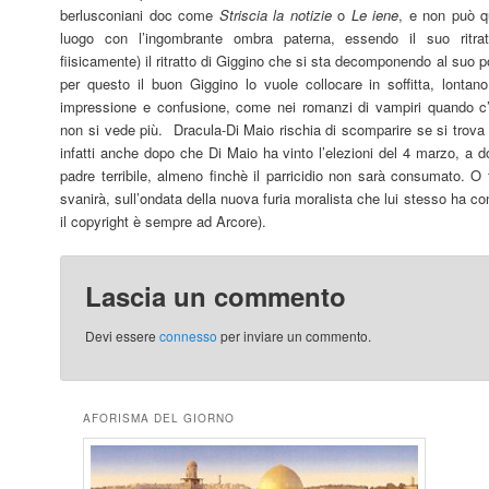
berlusconiani doc come
Striscia la notizie
o
Le iene
, e non può qu
luogo con l’ingombrante ombra paterna, essendo il suo ritra
fiisicamente) il ritratto di Giggino che si sta decomponendo al suo
per questo il buon Giggino lo vuole collocare in soffitta, lontan
impressione e confusione, come nei romanzi di vampiri quando c
non si vede più. Dracula-Di Maio rischia di scomparire se si trova
infatti anche dopo che Di Maio ha vinto l’elezioni del 4 marzo, a d
padre terribile, almeno finchè il parricidio non sarà consumato.
svanirà, sull’ondata della nuova furia moralista che lui stesso ha c
il copyright è sempre ad Arcore).
Lascia un commento
Devi essere
connesso
per inviare un commento.
AFORISMA DEL GIORNO