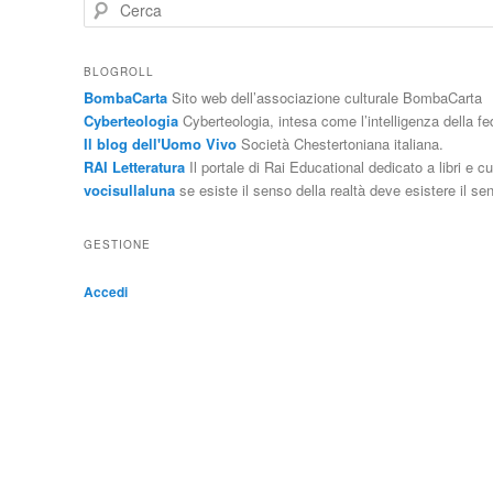
C
e
r
c
BLOGROLL
a
BombaCarta
Sito web dell’associazione culturale BombaCarta
Cyberteologia
Cyberteologia, intesa come l’intelligenza della f
Il blog dell'Uomo Vivo
Società Chestertoniana italiana.
RAI Letteratura
Il portale di Rai Educational dedicato a libri e cu
vocisullaluna
se esiste il senso della realtà deve esistere il sen
GESTIONE
Accedi