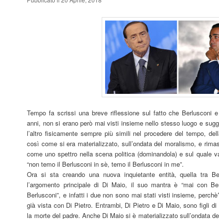
Tempo fa scrissi una breve riflessione sul fatto che Berlusconi e
anni, non si erano però mai visti insieme nello stesso luogo e sugger
l’altro fisicamente sempre più simili nel procedere del tempo, del
così come si era materializzato, sull’ondata del moralismo, e rima
come uno spettro nella scena politica (dominandola) e sul quale vale
“non temo il Berlusconi in sè, temo il Berlusconi in me”.
Ora si sta creando una nuova inquietante entità, quella tra 
l’argomento principale di Di Maio, il suo mantra è “mai con Be
Berlusconi”, e infatti i due non sono mai stati visti insieme, perc
già vista con Di Pietro. Entrambi, Di Pietro e Di Maio, sono figli di
la morte del padre. Anche Di Maio si è materializzato sull’ondata d